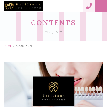
トップページ
オーナー
CONTENTS
コンテンツ
当店について
アクセス
HOME
2026年
0月
メニュー
よくある質問
ナチュラルホワイトニング
ニュース
プレミアムホワイトニング
コンテンツ
ご予約